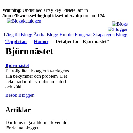
Warning
: Undefined array key "delete_at" in
/home/feworkse/blogtoplist.se/index.php
on line
174
Lägg till Blogg
Ändra Blogg
Hur det Fungerar
Skapa egen Blogg
Topplistan
—
Humor
—
Detaljer för "Björnnästet"
Björnnästet
Björnnästet
En rolig liten blogg om vardagens
alla bekymmer och problem. Det
hela urartar oftast i blod och död
och våld.
Besök Bloggen
Artiklar
Där finns inga artiklar arkiverade
för denna bloggen.