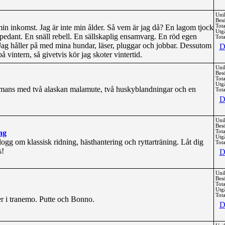
Uni
Bes
e min inkomst. Jag är inte min ålder. Så vem är jag då? En lagom tjock
Tota
Utg
 pedant. En snäll rebell. En sällskaplig ensamvarg. En röd egen
Tota
Jag håller på med mina hundar, läser, pluggar och jobbar. Dessutom
D
å vintern, så givetvis kör jag skoter vintertid.
Uni
Bes
Tota
Utg
ammans med två alaskan malamute, två huskyblandningar och en
Tota
D
Uni
Bes
ng
Tota
Utg
logg om klassisk ridning, hästhantering och ryttarträning. Låt dig
Tota
s!
D
Uni
Bes
Tota
Utg
Tota
r i tranemo. Putte och Bonno.
D