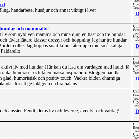
Tota
ård
Utg
Tota
ing, handarbete, husdjur och annat viktigt i livet
D
Uni
undar och mammaliv!
Bes
tt liv som nybliven mamma och mina djur, en häst och tre hundar!
Tota
Utg
 och tävlar lättare klasser dressyr och hoppning.Jag har tre hundar,
Tota
order collie. Jag hoppas snart kunna återuppta min småskaliga
D
Faldarello
Uni
Bes
t aktivt liv med hundar. Här kan du läsa om vardagen med hund, få
Tota
Utg
om olika hundraser och få en massa inspiration. Bloggen handlar
Tota
 glad, humoristisk och positiv touch. Vackra bilder, charmiga
D
landas för att ge inläggen en bra balans.
Uni
Bes
Tota
Utg
Tota
och aussien Fendi, deras liv och leverne, äventyr och vardag!
D
Uni
Bes
Tota
Utg
Tota