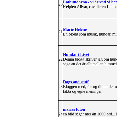
Lathundarna - vi är vad vi het
20
Kelpien Allvar, cavalieren Lollo,
Marie Helene
21
En blogg som musik, hundar, min
Hundar i Livet
22
Denna blogg skriver jag om hund
säga att det är allt mellan himme
Dogs and stuff
23
Bloggen med, for og til hunder o
fakta og egne meninger.
marias foton
24
en bild säger mer än 1000 ord...