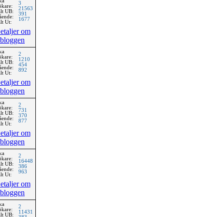
ka
3
ökare:
21563
lt UB:
391
ående:
1677
lt Ut:
etaljer om
bloggen
ka
2
ökare:
1210
lt UB:
454
ående:
892
lt Ut:
etaljer om
bloggen
ka
2
ökare:
731
lt UB:
370
ående:
877
lt Ut:
etaljer om
bloggen
ka
2
ökare:
16448
lt UB:
386
ående:
963
lt Ut:
etaljer om
bloggen
ka
2
ökare:
11431
lt UB: