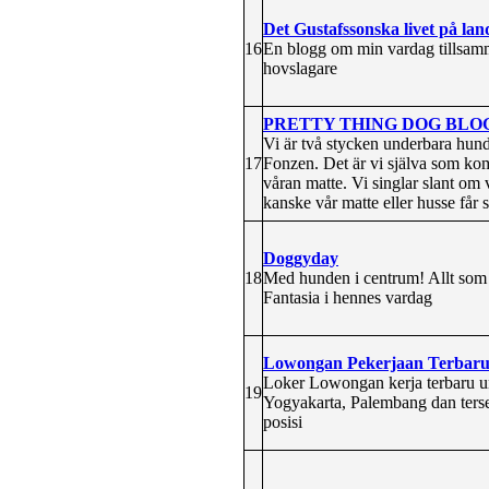
Det Gustafssonska livet på lan
16
En blogg om min vardag tillsamm
hovslagare
PRETTY THING DOG BLO
Vi är två stycken underbara hun
17
Fonzen. Det är vi själva som kom
våran matte. Vi singlar slant om
kanske vår matte eller husse får s
Doggyday
18
Med hunden i centrum! Allt som 
Fantasia i hennes vardag
Lowongan Pekerjaan Terbaru
Loker Lowongan kerja terbaru u
19
Yogyakarta, Palembang dan terseb
posisi