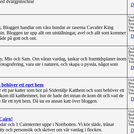
med dvärgpinschrar
D
Uni
Bes
Tota
. Bloggen handlar om våra hundar av raserna Cavalier King
Utg
Tota
n. Bloggen tar upp allt om utställningar, avel och allt som kommer
D
åde på gott och ont.
Uni
Bes
Tota
y, Mio och Sam. Om våran vardag, tankar och framtidsplaner inom
Utg
Tota
otografering, vara ute i naturen, och skapa o pyssla, något som
D
Uni
Bes
 behöver ett eget hem
Tota
r ett par katter som bor på Södertälje Katthem och som behöver ett
Utg
Tota
kom till katthemmet, hur de hade det innan de kom dit och vad de
D
e får ett nytt hem. Då tar en annan katt över bloggen.
Uni
Bes
 Cairn!
Tota
Utg
ar och 1 Cairnterrier uppe i Norrbotten. Vi kör släde, tränar
Tota
ility och personsök och skriver om vår vardag i flocken.
D