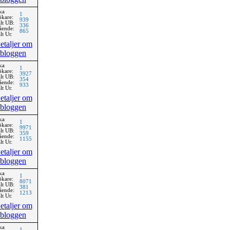
ka
1
ökare:
939
lt UB:
336
ående:
865
lt Ut:
etaljer om
bloggen
ka
1
ökare:
3927
lt UB:
354
ående:
933
lt Ut:
etaljer om
bloggen
ka
1
ökare:
9971
lt UB:
359
ående:
1155
lt Ut:
etaljer om
bloggen
ka
1
ökare:
8071
lt UB:
381
ående:
1213
lt Ut:
etaljer om
bloggen
ka
1