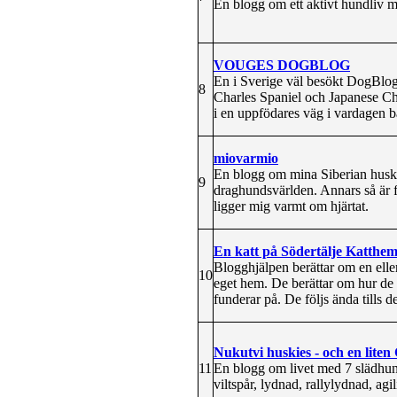
En blogg om ett aktivt hundliv 
VOUGES DOGBLOG
En i Sverige väl besökt DogBlog
8
Charles Spaniel och Japanese Chi
i en uppfödares väg i vardagen b
miovarmio
En blogg om mina Siberian husk
9
draghundsvärlden. Annars så är f
ligger mig varmt om hjärtat.
En katt på Södertälje Katthem
Blogghjälpen berättar om en elle
10
eget hem. De berättar om hur de 
funderar på. De följs ända tills d
Nukutvi huskies - och en liten
11
En blogg om livet med 7 slädhund
viltspår, lydnad, rallylydnad, ag