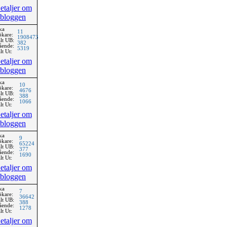
etaljer om
bloggen
ka
11
ökare:
1908473
lt UB:
382
ående:
5319
lt Ut:
etaljer om
bloggen
ka
10
ökare:
4676
lt UB:
388
ående:
1066
lt Ut:
etaljer om
bloggen
ka
9
ökare:
65224
lt UB:
377
ående:
1690
lt Ut:
etaljer om
bloggen
ka
7
ökare:
36642
lt UB:
388
ående:
1278
lt Ut:
etaljer om