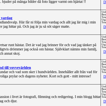
 bjuder på många bilder då foto ligger varmt om hjärtat !!
D
Uni
Bes
s vardag
Tota
Utg
landsvalp. Här får ni följa min vardag och allt jag lär mig i min
Tota
r jag hittar på. Och jag är ju så söt säger matte.
D
Uni
Bes
Tota
etsar runt hästar. Det är vad jag brinner för och vad jag tänker på
Utg
Tota
ligtvis drömmer jag också om hästar. Självklart nämns min familj,
D
ch annat skoj.
Uni
Bes
d till vovvevärlden
Tota
Utg
undar och vad som sker i hundvärlden. Innehåller allt från vad för
Tota
roliga prylar och dagens nyheter. Kort och gott - mitt intresse!
D
Uni
Bes
Tota
Utg
sion i livet är fotografi, filmning och redigering. I min blogg hittar
Tota
ag och djur.
D