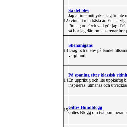
Så det blev
Jag är inte mitt yrke. Jag är int
12
kvinna i min bästa år. En slarvig
företagare. Och vad gör jag då? 
så bor jag där tomtens renar bor p
Shenanigans
13
Drag och uteliv på landet tills
varghund.
På spaning efter klassisk ridni
14
En uppriktig och lite uppkäftig b
inspireras, utmanas och utveckla
Gittes Hundblogg
15
Gittes Blogg om två pommeranie