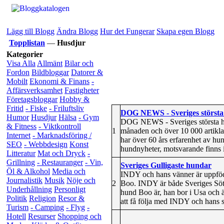
Lägg till Blogg
Ändra Blogg
Hur det Fungerar
Skapa egen Blogg
Topplistan
—
Husdjur
Kategorier
Visa Alla
Allmänt
Bilar och
Fordon
Bildbloggar
Datorer &
Mobilt
Ekonomi & Finans
-
Affärsverksamhet
Fastigheter
Företagsbloggar
Hobby &
Fritid
- Fiske
- Friluftsliv
DOG NEWS - Sveriges största
Humor
Husdjur
Hälsa
- Gym
DOG NEWS - Sveriges största hu
& Fitness
- Viktkontroll
1
månaden och över 10 000 artiklar
Internet
- Marknadsföring /
har över 60 års erfarenhet av hu
SEO
- Webbdesign
Konst
hundnyheter, motsvarande finns i
Litteratur
Mat och Dryck
-
Grillning
- Restauranger
- Vin,
Sveriges Gulligaste hundar
Öl & Alkohol
Media och
INDY och hans vänner är uppföd
Journalistik
Musik
Nöje och
2
Boo. INDY är både Sveriges Söta
Underhållning
Personligt
hund Boo är, han bor i Usa och 
Politik
Religion
Resor &
att få följa med INDY och hans slä
Turism
- Camping
- Flyg
-
Hotell
Resurser
Shopping och