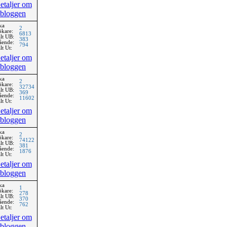
etaljer om
bloggen
ka
2
ökare:
6813
lt UB:
383
ående:
794
lt Ut:
etaljer om
bloggen
ka
2
ökare:
32734
lt UB:
369
ående:
11602
lt Ut:
etaljer om
bloggen
ka
2
ökare:
74122
lt UB:
381
ående:
1876
lt Ut:
etaljer om
bloggen
ka
1
ökare:
278
lt UB:
370
ående:
762
lt Ut:
etaljer om
bloggen