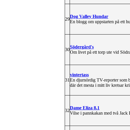
Dog Valley Hundar
29
En blogg om uppstarten på ett h
Södergård's
30
Om livet på ett torp ute vid Södr
vintertass
31
En djurnördig TV-reporter som b
där det mesta i mitt liv kretsar kr
Dame Eliza 8.1
32
Vilse i pannkakan med två Jack Ru