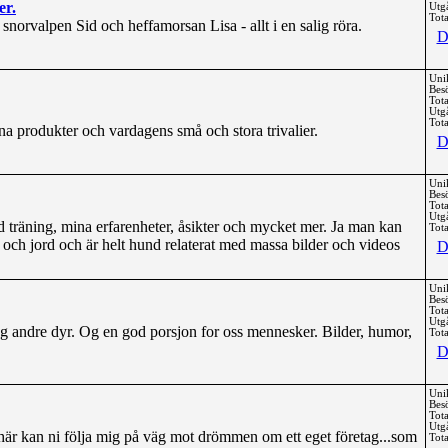
er.
Utg
Tota
 snorvalpen Sid och heffamorsan Lisa - allt i en salig röra.
D
Uni
Bes
Tota
Utg
Tota
a produkter och vardagens små och stora trivalier.
D
Uni
Bes
Tota
Utg
 träning, mina erfarenheter, åsikter och mycket mer. Ja man kan
Tota
l och jord och är helt hund relaterat med massa bilder och videos
D
Uni
Bes
Tota
Utg
g andre dyr. Og en god porsjon for oss mennesker. Bilder, humor,
Tota
D
Uni
Bes
Tota
Utg
 här kan ni följa mig på väg mot drömmen om ett eget företag...som
Tota