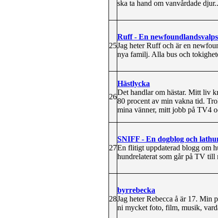
ska ta hand om vanvårdade djur...
Ruff - En newfoundlandsvalp
25
Jag heter Ruff och är en newfound
nya familj. Alla bus och tokighete
Hästlycka
Det handlar om hästar. Mitt liv kr
26
80 procent av min vakna tid. Tro
mina vänner, mitt jobb på TV4 o
SNIFF - En dogblog och lathun
27
En flitigt uppdaterad blogg om h
hundrelaterat som går på TV till 
byrrebecka
28
Jag heter Rebecca å är 17. Min pas
ni mycket foto, film, musik, vard