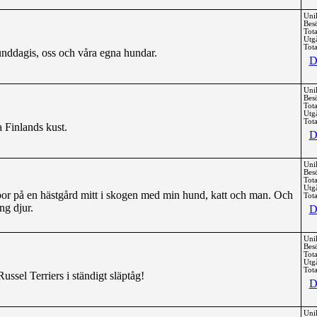
Uni
Bes
Tota
Utg
Tota
unddagis, oss och våra egna hundar.
D
Uni
Bes
Tota
Utg
Tota
a Finlands kust.
D
Uni
Bes
Tota
Utg
or på en hästgård mitt i skogen med min hund, katt och man. Och
Tota
ing djur.
D
Uni
Bes
Tota
Utg
Tota
ssel Terriers i ständigt släptåg!
D
Uni