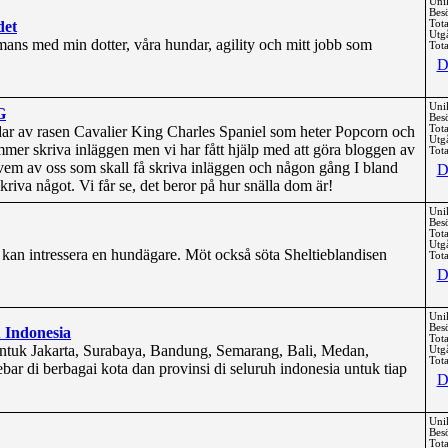
Uni
Bes
det
Tota
Utg
ans med min dotter, våra hundar, agility och mitt jobb som
Tota
D
Uni
G
Bes
dar av rasen Cavalier King Charles Spaniel som heter Popcorn och
Tota
Utg
mer skriva inläggen men vi har fått hjälp med att göra bloggen av
Tota
 vem av oss som skall få skriva inläggen och någon gång I bland
D
kriva något. Vi får se, det beror på hur snälla dom är!
Uni
Bes
Tota
Utg
kan intressera en hundägare. Möt också söta Sheltieblandisen
Tota
D
Uni
Bes
 Indonesia
Tota
ntuk Jakarta, Surabaya, Bandung, Semarang, Bali, Medan,
Utg
Tota
ar di berbagai kota dan provinsi di seluruh indonesia untuk tiap
D
Uni
Bes
Tota