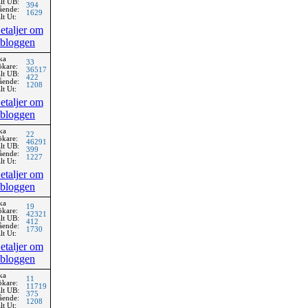
lt UB:
394
ående:
1629
lt Ut:
etaljer om
bloggen
ka
33
ökare:
36517
lt UB:
422
ående:
1208
lt Ut:
etaljer om
bloggen
ka
22
ökare:
46291
lt UB:
399
ående:
1227
lt Ut:
etaljer om
bloggen
ka
19
ökare:
42321
lt UB:
412
ående:
1730
lt Ut:
etaljer om
bloggen
ka
11
ökare:
11719
lt UB:
375
ående:
1208
lt Ut: