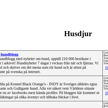
Husdjur
Uni
 hundblogg
Bes
ndblogg med nyheter om hund, upptill 210 000 besökare i
Tota
Utg
 i arkivet! Hundnyheter 7 dagar i veckan från när och fjärran. Vi
Tota
nd och skriver om det mesta som rör hund och är störst på
D
nte på svenska på internet.
Uni
Bes
da på Kennel Black Orange's - INDY är Sveriges alldeles egna
Tota
Utg
ste och Gulligaste hund. Alla vet säkert vem Världens sötaste
Tota
är en av facebooks mest kända profiler. På bloggen här kommer ni
D
ktingar på olika äventyr och tillbaka blickar i livet.
Uni
Bes