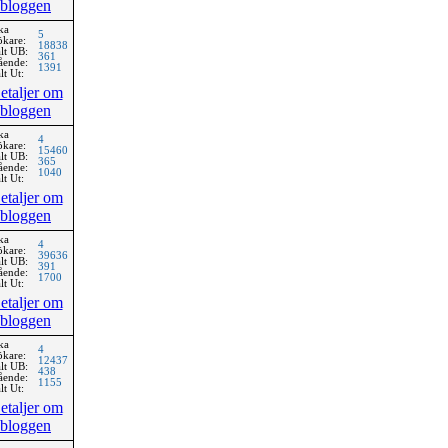
bloggen
ka
5
ökare:
18838
lt UB:
361
ående:
1391
lt Ut:
etaljer om
bloggen
ka
4
ökare:
15460
lt UB:
365
ående:
1040
lt Ut:
etaljer om
bloggen
ka
4
ökare:
39636
lt UB:
391
ående:
1700
lt Ut:
etaljer om
bloggen
ka
4
ökare:
12437
lt UB:
438
ående:
1155
lt Ut:
etaljer om
bloggen