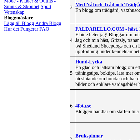
Mode
- Kläder & Outfits
-
Med Nål och Tråd och Trädg
Smink & Skönhet
Sport
3
En blogg om trädgård, växthusodl
Vetenskap
Bloggmästare
Lägg till Blogg
Ändra Blogg
FALDARELLO.COM - häst, h
Hur det Fungerar
FAQ
Elaine heter jag! Bloggar om mi
4
Jag och min häst, Grizzly, tränar
två Shetland Sheepdogs och en B
uppfödning under kennelnamnet 
Hund-Lycka
En glad och lättsam blogg om et
5
träningstips, boktips, lära mer 
uteslutande om hundar och har en
bilder och enklare vardagsbider b
6
4fota.se
Bloggen handlar om staffen Inja 
Brukspinnar
7