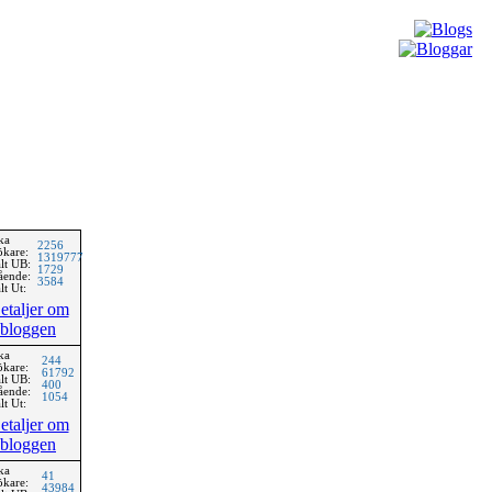
ka
2256
ökare:
1319777
lt UB:
1729
ående:
3584
lt Ut:
etaljer om
bloggen
ka
244
ökare:
61792
lt UB:
400
ående:
1054
lt Ut:
etaljer om
bloggen
ka
41
ökare:
43984