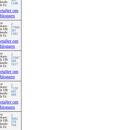
383
ående:
1168
lt Ut:
etaljer om
bloggen
ka
2
ökare:
17066
lt UB:
397
ående:
1362
lt Ut:
etaljer om
bloggen
ka
2
ökare:
37097
lt UB:
369
ående:
1617
lt Ut:
etaljer om
bloggen
ka
2
ökare:
7120
lt UB:
405
ående:
989
lt Ut:
etaljer om
bloggen
ka
2
ökare:
3092
lt UB:
378
ående:
704
lt Ut: