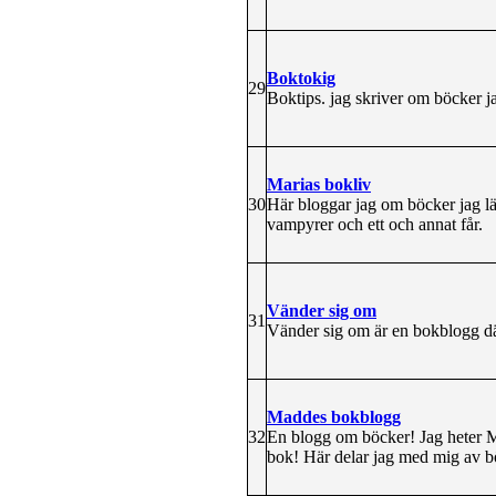
Boktokig
29
Boktips. jag skriver om böcker ja
Marias bokliv
30
Här bloggar jag om böcker jag läs
vampyrer och ett och annat får.
Vänder sig om
31
Vänder sig om är en bokblogg där
Maddes bokblogg
32
En blogg om böcker! Jag heter M
bok! Här delar jag med mig av 