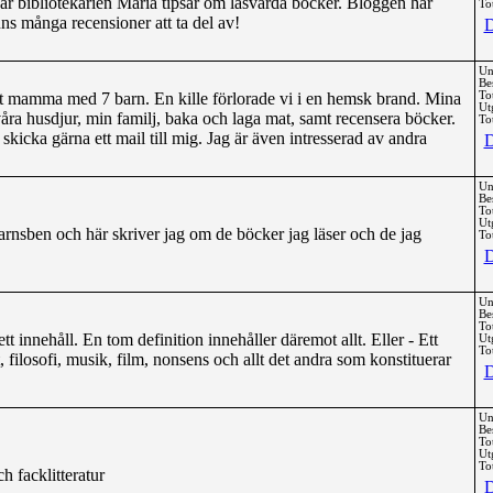
r bibliotekarien Maria tipsar om läsvärda böcker. Bloggen har
Tot
inns många recensioner att ta del av!
D
Un
Be
 mamma med 7 barn. En kille förlorade vi i en hemsk brand. Mina
To
Ut
våra husdjur, min familj, baka och laga mat, samt recensera böcker.
Tot
skicka gärna ett mail till mig. Jag är även intresserad av andra
D
Un
Be
To
Ut
arnsben och här skriver jag om de böcker jag läser och de jag
Tot
D
Un
Be
To
t innehåll. En tom definition innehåller däremot allt. Eller - Ett
Ut
Tot
, filosofi, musik, film, nonsens och allt det andra som konstituerar
D
Un
Be
To
Ut
Tot
h facklitteratur
D