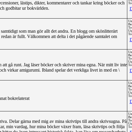
ensioner, lästips, dikter, kommentarer och tankar kring böcker och
Tot
 och godbitar ur bokvärlden.
D
Un
Be
To
 samtidigt som man gör allt det andra. En blogg om skönlitterärt
Ut
Tot
n redan är fullt. Välkommen att delta i det pågående samtalet om
D
Un
Be
To
Ut
 att gå runt. Jag läser böcker och skriver mina egna. När mitt liv inte
Tot
och virkar amigurumi. Ibland spelar det verkliga livet in med en \
D
Un
Be
To
Ut
Tot
nat bokrelaterat
D
Un
Be
skriva. Delar gärna med mig av mina skrivtips till andra skrivsugna. På
To
Ut
ar, min vardag, hur mina böcker växer fram, läsa skrivtips och följa
Tot
 hittar du även intressant historisk fakta, kan läsa om researcharbete