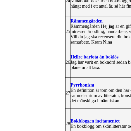
24
Minaboktips.se är en bokblogg dä
hängt med i ett antal år, så här f
Rämmengården
Rämmengården Hej jag är en gift
25
intressen är odling, handarbete, 
Vill du jag ska recensera din bok 
samarbete. Kram Nina
Hellre barfota än boklös
26
Jag har varit en boknörd sedan b
planerar att läsa.
Pyrrhonism
En definition är tom om den har et
27
sammelsurium av litteratur, konst
det mänskliga i människan.
Bokbloggen incitamentet
28
En bokblogg om skönlitteratur oc