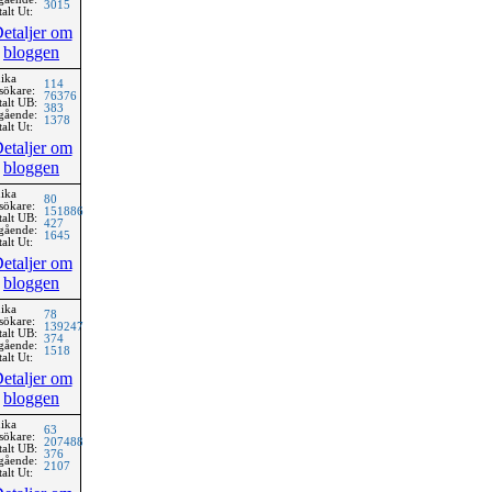
3015
alt Ut:
etaljer om
bloggen
ika
114
sökare:
76376
talt UB:
383
gående:
1378
alt Ut:
etaljer om
bloggen
ika
80
sökare:
151886
talt UB:
427
gående:
1645
alt Ut:
etaljer om
bloggen
ika
78
sökare:
139247
talt UB:
374
gående:
1518
alt Ut:
etaljer om
bloggen
ika
63
sökare:
207488
talt UB:
376
gående:
2107
alt Ut: