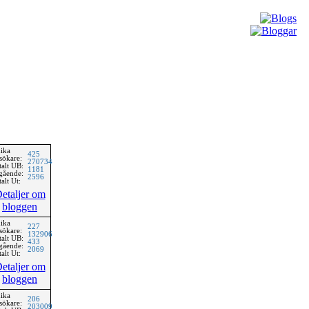
ika
425
sökare:
270734
talt UB:
1181
gående:
2596
alt Ut:
etaljer om
bloggen
ika
227
sökare:
132906
talt UB:
433
gående:
2069
alt Ut:
etaljer om
bloggen
ika
206
sökare:
203009