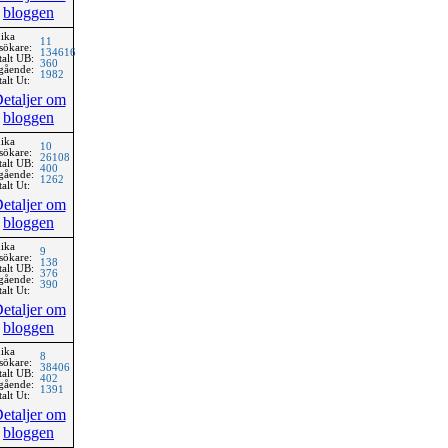
bloggen
ika
11
sökare:
134616
talt UB:
360
gående:
1982
alt Ut:
etaljer om
bloggen
ika
10
sökare:
26108
talt UB:
400
gående:
1262
alt Ut:
etaljer om
bloggen
ika
9
sökare:
138
talt UB:
376
gående:
390
alt Ut:
etaljer om
bloggen
ika
8
sökare:
38406
talt UB:
402
gående:
1391
alt Ut:
etaljer om
bloggen