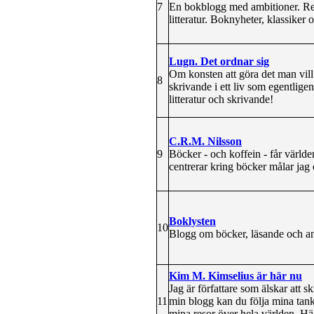
7
En bokblogg med ambitioner. Rec
litteratur. Boknyheter, klassiker
Lugn. Det ordnar sig
Om konsten att göra det man vill
8
skrivande i ett liv som egentlige
litteratur och skrivande!
C.R.M. Nilsson
9
Böcker - och koffein - får världen
centrerar kring böcker målar jag 
Boklysten
10
Blogg om böcker, läsande och an
Kim M. Kimselius är här nu
Jag är författare som älskar att 
11
min blogg kan du följa mina tank
mina resor över hela världen. Här