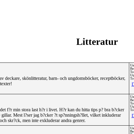
Litteratur
Un
Be
To
Ut
v deckare, skönlitteratur, barn- och ungdomsböcker, receptböcker,
Tot
texter!
D
Un
Be
To
Ut
et f?r min stora last h?r i livet. H?r kan du hitta tips p? bra b?cker
Tot
 gillar. Mest l?ser jag b?cker ?t sp?nningsh?llet, vilket inkluderar
D
n och skr?ck, men inte exkluderar andra genrer.
Un
Be