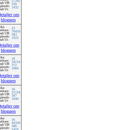
57292
talt UB:
359
gående:
1432
alt Ut:
etaljer om
bloggen
ika
25
sökare:
76450
talt UB:
383
gående:
1925
alt Ut:
etaljer om
bloggen
ika
18
sökare:
34154
talt UB:
372
gående:
1084
alt Ut:
etaljer om
bloggen
ika
16
sökare:
21218
talt UB:
367
gående:
1040
alt Ut:
etaljer om
bloggen
ika
16
sökare:
44350
talt UB:
386
gående:
1416