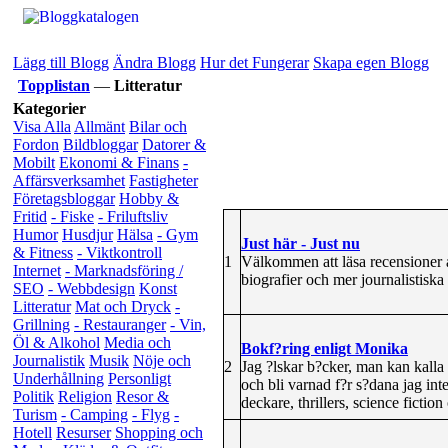
Lägg till Blogg
Ändra Blogg
Hur det Fungerar
Skapa egen Blogg
Topplistan
—
Litteratur
Kategorier
Visa Alla
Allmänt
Bilar och
Fordon
Bildbloggar
Datorer &
Mobilt
Ekonomi & Finans
-
Affärsverksamhet
Fastigheter
Företagsbloggar
Hobby &
Fritid
- Fiske
- Friluftsliv
Humor
Husdjur
Hälsa
- Gym
Just här - Just nu
& Fitness
- Viktkontroll
1
Välkommen att läsa recensioner a
Internet
- Marknadsföring /
biografier och mer journalistiska 
SEO
- Webbdesign
Konst
Litteratur
Mat och Dryck
-
Grillning
- Restauranger
- Vin,
Öl & Alkohol
Media och
Bokf?ring enligt Monika
Journalistik
Musik
Nöje och
2
Jag ?lskar b?cker, man kan kalla d
Underhållning
Personligt
och bli varnad f?r s?dana jag inte
Politik
Religion
Resor &
deckare, thrillers, science fictio
Turism
- Camping
- Flyg
-
Hotell
Resurser
Shopping och