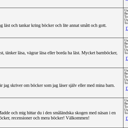
Un
Be
To
Ut
Tot
g läst och tankar kring böcker och lite annat smått och gott.
D
Un
Be
To
Ut
t, tänker läsa, vägrar läsa eller borda ha läst. Mycket barnböcker,
Tot
D
Un
Be
To
Ut
Tot
 jag skriver om böcker som jag läser själv eller med mina barn.
D
Un
Be
To
Ut
adde och mig hittar du i den småländska skogen med näsan i en
Tot
böcker, recensioner och mera böcker! Välkommen!
D