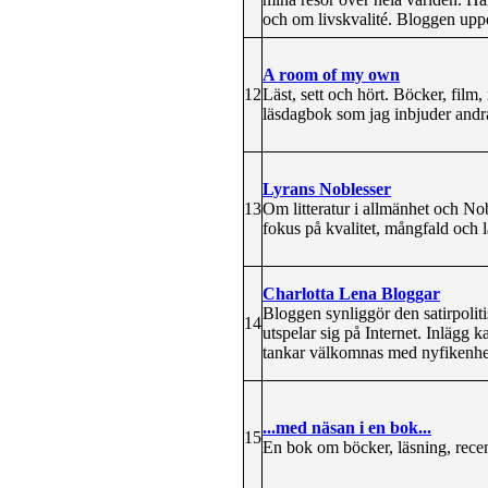
och om livskvalité. Bloggen upp
A room of my own
12
Läst, sett och hört. Böcker, film,
läsdagbok som jag inbjuder andr
Lyrans Noblesser
13
Om litteratur i allmänhet och No
fokus på kvalitet, mångfald och l
Charlotta Lena Bloggar
Bloggen synliggör den satirpolit
14
utspelar sig på Internet. Inlägg 
tankar välkomnas med nyfikenhe
...med näsan i en bok...
15
En bok om böcker, läsning, recen