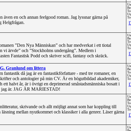
Un
Be
To
Ut
n även en och annan feelgood roman. Jag lyssnar gärna på
Tot
ag Helgfrågan.
D
Un
Be
To
omanen ”Den Nya Människan” och har medverkat i ett tiotal
Ut
Tot
nen vi ärvde” och ”Stockholms undergång”. Medlem i
D
casten Fantastisk Podd och skriver scifi, fantasy och skräck.
Un
G. Granlund om littera
Be
 fantastik då jag är en fantastikförfattare - med tre romaner, en
To
Ut
skrifter och antologier på min CV. Är en högutbildad akademiker,
Tot
ett halvt år, är i övrigt en deprimerad småstadsmänniska bosatt i
D
 där jag är. JAG ÄR MARIESTAD!
Un
Be
To
tteratur, skrivande och allt möjligt annat som har koppling till
Ut
Tot
n läsning mellan nyutkommet och klassiker i alla genrer. Läser gärna
D
Un
Be