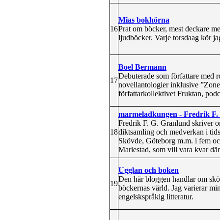
Mias bokhörna
16
Prat om böcker, mest deckare me
ljudböcker. Varje torsdaag kör j
Boel Bermann
Debuterade som författare med r
17
novellantologier inklusive ”Zo
författarkollektivet Fruktan, pod
marmeladkungen - Fredrik F. 
Fredrik F. G. Granlund skriver om
18
diktsamling och medverkan i tid
Skövde, Göteborg m.m. i fem och 
Mariestad, som vill vara kvar
Ugglan och boken
Den här bloggen handlar om skönli
19
böckernas värld. Jag varierar mi
engelskspråkig litteratur.