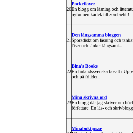
Pocketlover
20
En blogg om läsning och litteratu
nyfunnen kärlek till zombielitt!
Den långsamma bloggen
21
Sporadiskt om läsning och tankar
läser och tänker långsamt...
Bina's Books
22
En finlandssvenska bosatt i Upps
och på fritiden.
Mina skrivna ord
23
En blogg där jag skriver om böck
författare. En läs- och skrivblogg
Minaboktips.se