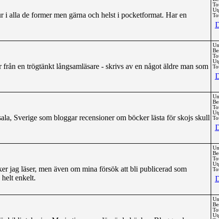
To
Ut
r i alla de former men gärna och helst i pocketformat. Har en
Tot
D
Un
Be
To
Ut
 från en trögtänkt långsamläsare - skrivs av en något äldre man som
Tot
D
Un
Be
To
Ut
ala, Sverige som bloggar recensioner om böcker lästa för skojs skull
Tot
D
Un
Be
To
Ut
er jag läser, men även om mina försök att bli publicerad som
Tot
 helt enkelt.
D
Un
Be
To
Ut