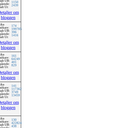
talt UB:
1150
gående:
2439
alt Ut:
etaljer om
bloggen
ika
174
sökare:
199785
talt UB:
396
gående:
1416
alt Ut:
etaljer om
bloggen
ika
161
sökare:
64249
talt UB:
401
gående:
829
alt Ut:
etaljer om
bloggen
ika
141
sökare:
117362
talt UB:
3749
gående:
13459
alt Ut:
etaljer om
bloggen
ika
130
sökare:
422824
talt UB:
438
gående: