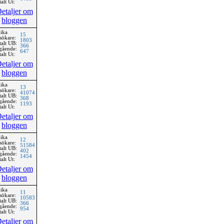
alt Ut:
etaljer om
bloggen
ika
15
sökare:
1803
talt UB:
366
gående:
647
alt Ut:
etaljer om
bloggen
ika
13
sökare:
41074
talt UB:
368
gående:
1193
alt Ut:
etaljer om
bloggen
ika
12
sökare:
51584
talt UB:
402
gående:
1454
alt Ut:
etaljer om
bloggen
ika
11
sökare:
10583
talt UB:
366
gående:
954
alt Ut:
etaljer om