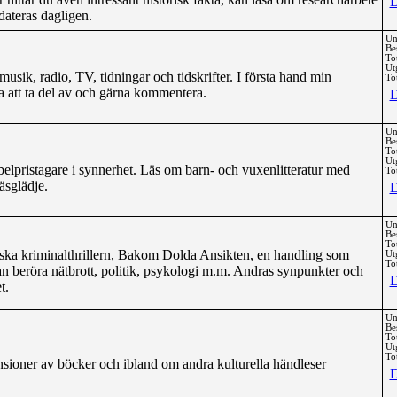
D
dateras dagligen.
Un
Be
To
Ut
 musik, radio, TV, tidningar och tidskrifter. I första hand min
Tot
a att ta del av och gärna kommentera.
D
Un
Be
To
Ut
belpristagare i synnerhet. Läs om barn- och vuxenlitteratur med
Tot
äsglädje.
D
Un
Be
To
iska kriminalthrillern, Bakom Dolda Ansikten, en handling som
Ut
Tot
kan beröra nätbrott, politik, psykologi m.m. Andras synpunkter och
D
t.
Un
Be
To
Ut
Tot
sioner av böcker och ibland om andra kulturella händleser
D