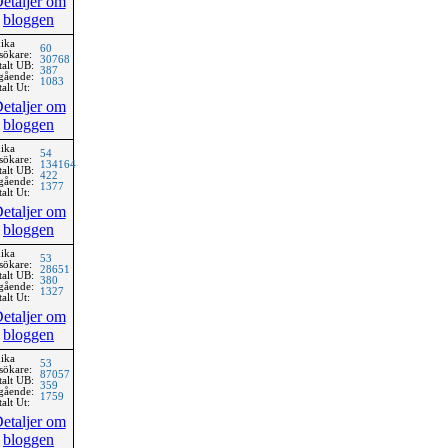
etaljer om
bloggen
ika
60
sökare:
30768
talt UB:
387
gående:
1083
alt Ut:
etaljer om
bloggen
ika
54
sökare:
134164
talt UB:
422
gående:
1377
alt Ut:
etaljer om
bloggen
ika
53
sökare:
28651
talt UB:
380
gående:
1327
alt Ut:
etaljer om
bloggen
ika
53
sökare:
87057
talt UB:
359
gående:
1759
alt Ut:
etaljer om
bloggen