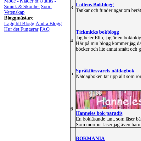
Mode
- Kläder & Outfits
-
Lottens Bokblogg
Smink & Skönhet
Sport
3
Tankar och funderingar om berätta
Vetenskap
Bloggmästare
Lägg till Blogg
Ändra Blogg
Hur det Fungerar
FAQ
Tickmicks bokblogg
Jag heter Elin, jag är en boktoki
4
Här på min blogg kommer jag därf
böcker och lite annat smått och g
Språkförsvarets nätdagbok
5
Nätdagboken tar upp allt som rö
6
Hanneles bok-paradis
En bokläsande tant, som läser bå
Som mormor läser jag även barnbö
BOKMANIA