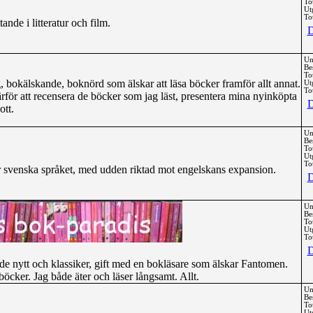
To
Ut
Tot
nde i litteratur och film.
D
Un
Be
To
g, bokälskande, boknörd som älskar att läsa böcker framför allt annat.
Ut
Tot
ör att recensera de böcker som jag läst, presentera mina nyinköpta
D
ott.
Un
Be
To
Ut
Tot
r svenska språket, med udden riktad mot engelskans expansion.
D
Un
Be
To
Ut
Tot
D
de nytt och klassiker, gift med en bokläsare som älskar Fantomen.
cker. Jag både äter och läser långsamt. Allt.
Un
Be
To
Ut