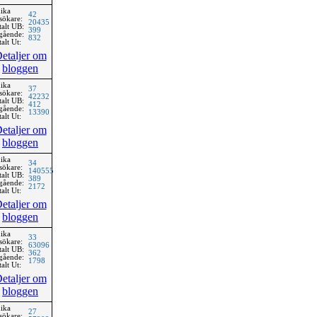
ika
42
sökare:
20435
talt UB:
399
gående:
832
alt Ut:
etaljer om
bloggen
ika
37
sökare:
42232
talt UB:
412
gående:
13390
alt Ut:
etaljer om
bloggen
ika
34
sökare:
140555
talt UB:
389
gående:
2172
alt Ut:
etaljer om
bloggen
ika
33
sökare:
63096
talt UB:
362
gående:
1798
alt Ut:
etaljer om
bloggen
ika
27
sökare: