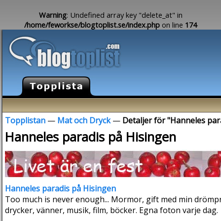
Warning
: Undefined array key "delete_at" in
/home/feworkse/blogtoplist.se/index.php
on line
174
Topplistan
—
Mat och Dryck
—
Detaljer för "Hanneles par
Hanneles paradis på Hisingen
Hanneles paradis på Hisingen
Too much is never enough... Mormor, gift med min drömprins
drycker, vänner, musik, film, böcker. Egna foton varje dag.