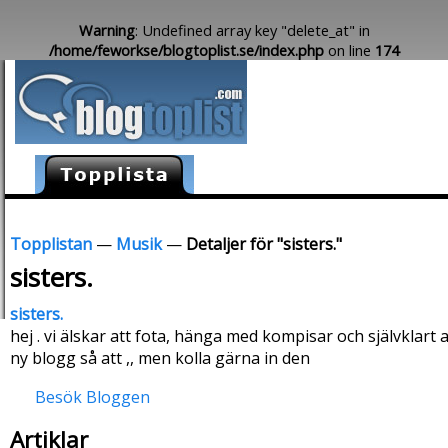
Warning
: Undefined array key "delete_at" in
/home/feworkse/blogtoplist.se/index.php
on line
174
Topplistan
—
Musik
—
Detaljer för "sisters."
sisters.
sisters.
hej . vi älskar att fota, hänga med kompisar och självklart 
ny blogg så att ,, men kolla gärna in den
Besök Bloggen
Artiklar