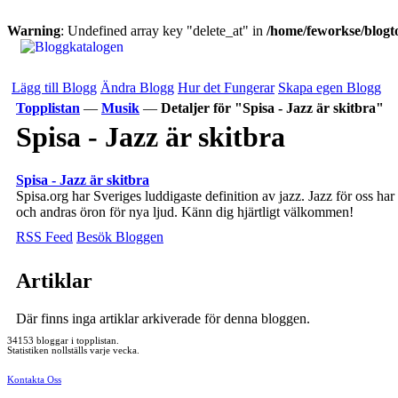
Warning
: Undefined array key "delete_at" in
/home/feworkse/blogto
Lägg till Blogg
Ändra Blogg
Hur det Fungerar
Skapa egen Blogg
Topplistan
—
Musik
—
Detaljer för "Spisa - Jazz är skitbra"
Spisa - Jazz är skitbra
Spisa - Jazz är skitbra
Spisa.org har Sveriges luddigaste definition av jazz. Jazz för oss har 
och andras öron för nya ljud. Känn dig hjärtligt välkommen!
RSS Feed
Besök Bloggen
Artiklar
Där finns inga artiklar arkiverade för denna bloggen.
34153 bloggar i topplistan.
Statistiken nollställs varje vecka.
Kontakta Oss