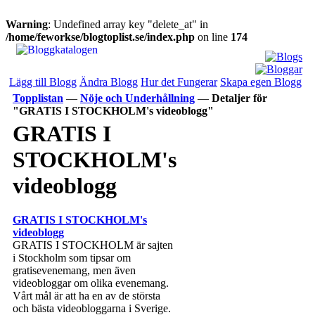
Warning
: Undefined array key "delete_at" in
/home/feworkse/blogtoplist.se/index.php
on line
174
Lägg till Blogg
Ändra Blogg
Hur det Fungerar
Skapa egen Blogg
Topplistan
—
Nöje och Underhållning
—
Detaljer för
"GRATIS I STOCKHOLM's videoblogg"
GRATIS I
STOCKHOLM's
videoblogg
GRATIS I STOCKHOLM's
videoblogg
GRATIS I STOCKHOLM är sajten
i Stockholm som tipsar om
gratisevenemang, men även
videobloggar om olika evenemang.
Vårt mål är att ha en av de största
och bästa videobloggarna i Sverige.