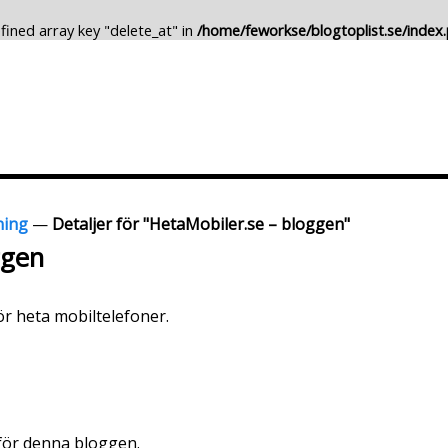
fined array key "delete_at" in
/home/feworkse/blogtoplist.se/index
Lägg till Blogg
Ändra Blogg
ning
—
Detaljer för "HetaMobiler.se – bloggen"
ggen
r heta mobiltelefoner.
 för denna bloggen.