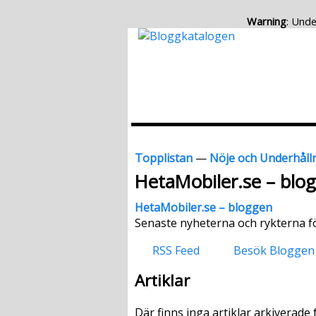
Warning
: Unde
Topplistan
—
Nöje och Underhåll
HetaMobiler.se – blo
HetaMobiler.se – bloggen
Senaste nyheterna och rykterna fö
RSS Feed
Besök Bloggen
Artiklar
Där finns inga artiklar arkiverade