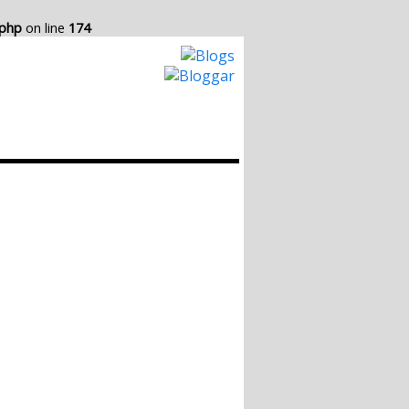
.php
on line
174
Hur det Fungerar
Skapa egen Blogg