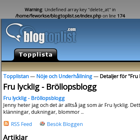
Warning
: Undefined array key "delete_at" in
/home/feworkse/blogtoplist.se/index.php
on line
174
Topplistan
—
Nöje och Underhållning
—
Detaljer för "Fru 
Fru lycklig - Bröllopsblogg
Fru lycklig - Bröllopsblogg
Jenny heter jag och det är alltså jag som är Fru lycklig. D
klänningar, dukningar, blommor ...
RSS Feed
Besök Bloggen
Artiklar