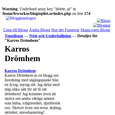
Warning
: Undefined array key "delete_at" in
/home/feworkse/blogtoplist.se/index.php
on line
174
Lägg till Blogg
Ändra Blogg
Hur det Fungerar
Skapa egen Blogg
Topplistan
—
Nöje och Underhållning
—
Detaljer för
"Karros Drömhem"
Karros
Drömhem
Karros Drömhem
Karros Drömhem är en blogg om
Inredning med utgångspunkt från
en lyxig, mysig stil. Jag delar med
mig olika sätt för att få sitt
drömhem! Jag kommer även att
skriva om andra viktiga ämnen
som hälsa, välgörenhet, djurförsök
osv. Skriver även om resor, dejting,
skönhet, stresshantering!