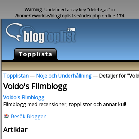
Warning
: Undefined array key "delete_at" in
/home/feworkse/blogtoplist.se/index.php
on line
174
Topplistan
—
Nöje och Underhållning
—
Detaljer för "Vol
Voldo's Filmblogg
Voldo's Filmblogg
Filmblogg med recensioner, topplistor och annat kul!
Besök Bloggen
Artiklar