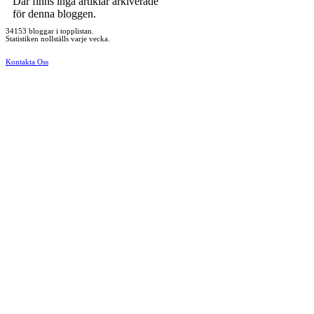
Där finns inga artiklar arkiverade
för denna bloggen.
34153 bloggar i topplistan.
Statistiken nollställs varje vecka.
Kontakta Oss