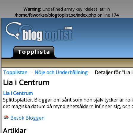
Warning
: Undefined array key "delete_at" in
/home/feworkse/blogtoplist.se/index.php
on line
174
Topplistan
—
Nöje och Underhållning
—
Detaljer för "Lia
Lia i Centrum
Lia i Centrum
Splittsplatter. Bloggar om sånt som hon själv tycker är roli
det magiska datum då myndighetsåldern infinner sig, och 
Besök Bloggen
Artiklar