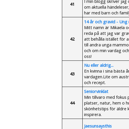
I min blogg skriver ja
41
om aktuella händeleser
har med barn och familj
14 år och gravid - Un
Mitt namn är Mikaela oc
reda på att jag var gra
42
att behålla istället för
till andra unga mammor
och om min vardag och 
oss!
Nu eller aldrig...
En kvinna i sina bästa 
43
vardagen.Lite om austra
och recept.
Seniorvinklat
Min tillvaro med fokus 
44
platser, natur, hem o h
skönhetstips för äldre
inspirera.
Jaesunsaysthis