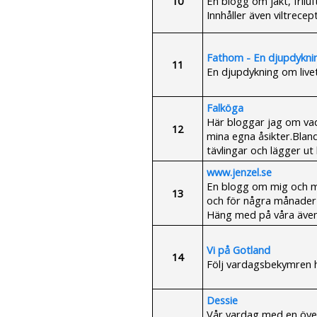
10
En blogg om jakt, friluf
Innhåller även viltrece
Fathom - En djupdykning
11
En djupdykning om livet,
Falköga
Här bloggar jag om vad
12
mina egna åsikter.Blan
tävlingar och lägger ut 
www.jenzel.se
En blogg om mig och min
13
och för några månader s
Häng med på våra ävent
Vi på Gotland
14
Följ vardagsbekymren h
Dessie
Vår vardag med en över