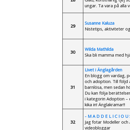
ungar. Ta vara på alla
Susanne Kaluza
29
Nistetips, aktiviteter o
Wilda Mathilda
30
Ska bli mamma med hjä
Livet i Änglagården
En blogg om vardag, po
och adoption. Till följd
31
barnlösa, men sedan hö
Du kan följa berättels
i kategorin Adoption –
kika in! Änglakramar!!
- M A D D E L I C I O U 
32
Jag fotar Modeller och
videobloggar