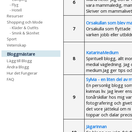
6
vara mammaledig, mamma 
- Flyg
- Hotell
Skriver om mammalivet,
Resurser
Shopping och Mode
Orsakullan som blev m
- Kläder & Outfits
7
Orsakulla som flyttade t
- Smink & Skönhet
varken jobb eller utbil
Sport
Vetenskap
KatarinaMedium
Bloggmästare
8
Spirituell blogg, allt 
Lägg till Blogg
medial vägledning. Jag
Ändra Blogg
medium.Jag ger tips och
Hur det Fungerar
Sylvia - en liten del av 
FAQ
En personlig blogg som
kvinnas liv. Jag lever 
9
tonårskillar hos mig var
fotografering och givetv
det vore jättekul om n
toppar och dalar precis
Jägarinnan