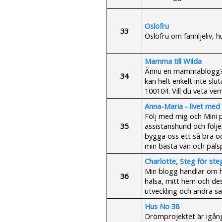
Oslofru
33
Oslofru om familjeliv, 
Mamma till Wilda
Ännu en mammablogg? J
34
kan helt enkelt inte sl
100104. Vill du veta vem 
Anna-Maria - livet med 
Följ med mig och Mini p
35
assistanshund och följe
bygga oss ett så bra o
min bästa vän och pälsp
Charlotte, Steg för ste
Min blogg handlar om hu
36
hälsa, mitt hem och de
utveckling och andra sak
Hus No 38
Drömprojektet är igång 