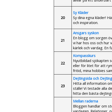
Sy Kläder
20
Sy dina egna kläder! Hä
och inspiration.
Ansgars syskon
En blogg om sorgen öve
21
vi har hos oss och hur 
kärlek och vardag. En fa
Kompasskurs
Nyutbildad sjökapten so
22
eller för litet för att
fritid, mina hobbies sam
Dejtingsida och Dejting
Hitta all information o
23
ställe! Vi testade alla 
hitta den bästa dejtings
Mellan raderna
Bloggen handlar om sto
vardagen. Relationer, p