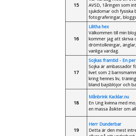
15
AVSD, 1åringen som inte 
sjukdomar och fysiska 
fotograferingar, blogg
Lilitha hex
Välkommen till min blo
16
kommer jag att skriva o
drömtolkningar, änglar
vanliga vardag.
Sojkas framtid - En p
Sojka är ambassadör fö
17
livet som 2 barnsmam
kring hennes liv, träni
bland bajsblöjor och ba
Månbrink Kacklar.nu
18
En Ung kvinna med mog
en massa åsikter om all
Herr Dunderbar
19
Detta är den mest intr
allvar på ett underbart 