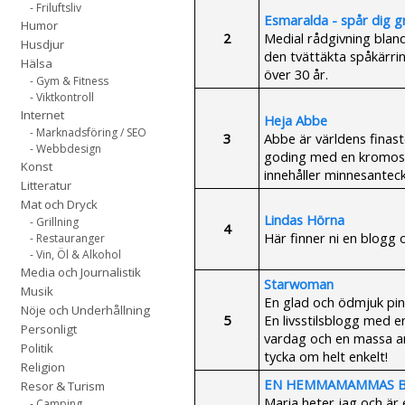
- Friluftsliv
Esmaralda - spår dig gr
Humor
2
Medial rådgivning blan
Husdjur
den tvättäkta spåkärri
Hälsa
över 30 år.
- Gym & Fitness
- Viktkontroll
Internet
Heja Abbe
- Marknadsföring / SEO
3
Abbe är världens finast
- Webbdesign
goding med en kromoso
Konst
innehåller minnesantec
Litteratur
Mat och Dryck
Lindas Hörna
- Grillning
4
Här finner ni en blogg 
- Restauranger
- Vin, Öl & Alkohol
Media och Journalistik
Starwoman
Musik
En glad och ödmjuk pingla
Nöje och Underhållning
5
En livsstilsblogg med e
Personligt
vardag och en massa an
Politik
tycka om helt enkelt!
Religion
EN HEMMAMAMMAS B
Resor & Turism
Maria heter jag och är 
- Camping