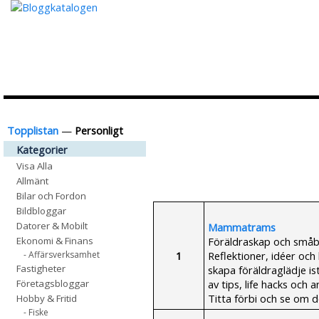
Topplistan
—
Personligt
Kategorier
Visa Alla
Allmänt
Bilar och Fordon
Bildbloggar
Datorer & Mobilt
Mammatrams
Föräldraskap och småba
Ekonomi & Finans
1
Reflektioner, idéer och 
- Affärsverksamhet
Fastigheter
skapa föräldraglädje is
av tips, life hacks och
Företagsbloggar
Titta förbi och se om de
Hobby & Fritid
- Fiske