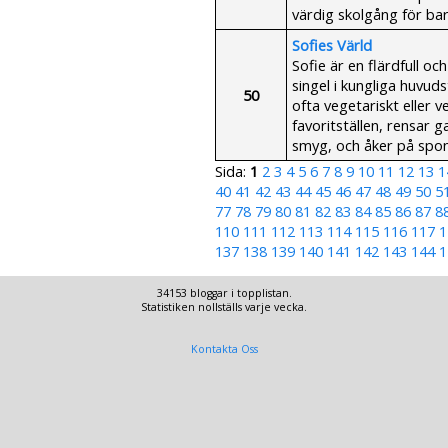
värdig skolgång för barn
Sofies Värld
Sofie är en flärdfull o
singel i kungliga huvud
50
ofta vegetariskt eller 
favoritställen, rensar ga
smyg, och åker på spon
Sida:
1
2
3
4
5
6
7
8
9
10
11
12
13
1
40
41
42
43
44
45
46
47
48
49
50
5
77
78
79
80
81
82
83
84
85
86
87
8
110
111
112
113
114
115
116
117
1
137
138
139
140
141
142
143
144
1
34153 bloggar i topplistan.
Statistiken nollställs varje vecka.
Kontakta Oss