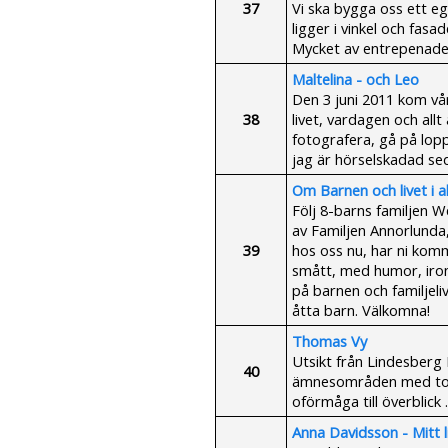
37
Vi ska bygga oss ett eg
ligger i vinkel och fasa
Mycket av entrepenadern
Maltelina - och Leo
Den 3 juni 2011 kom vå
38
livet, vardagen och al
fotografera, gå på lop
jag är hörselskadad sed
Om Barnen och livet i 
Följ 8-barns familjen W
av Familjen Annorlunda,
39
hos oss nu, har ni komm
smått, med humor, ironi
på barnen och familjeli
åtta barn. Välkomna!
Thomas Vy
Utsikt från Lindesberg 
40
ämnesområden med tonvi
oförmåga till överblick .
Anna Davidsson - Mitt