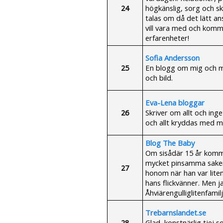
24
högkänslig, sorg och skr
talas om då det lätt an
vill vara med och komm
erfarenheter!
Sofia Andersson
25
En blogg om mig och m
och bild.
Eva-Lena bloggar
26
Skriver om allt och ing
och allt kryddas med mi
Blog The Baby
Om sisådär 15 år komme
mycket pinsamma saker 
27
honom när han var lite
hans flickvänner. Men ja
Åhviärengulliglitenfamil
Trebarnslandet.se
28
Glad, konstnärlig tjej 