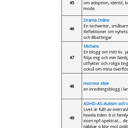
45
om adoption, identit, b
mode.
Drama Online
En techwriter, småba
46
Reflektioner om nyhetsb
och illbattingar
Michans
En blogg om mitt liv.. j
47
följa mig och min familj
utflykter och roliga tin
också om mina överflö
mormor elsie
48
en inredningsblogg i la
ADHD-AS-Autism och d
Livet är fullt av överrask
heeela tiden. 6 st fam
49
inom npf-spektrat.... d
näbbar o klor mot poli