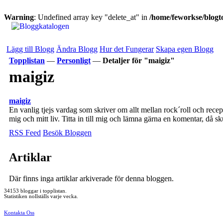
Warning
: Undefined array key "delete_at" in
/home/feworkse/blogto
Lägg till Blogg
Ändra Blogg
Hur det Fungerar
Skapa egen Blogg
Topplistan
—
Personligt
—
Detaljer för "maigiz"
maigiz
maigiz
En vanlig tjejs vardag som skriver om allt mellan rock´roll och rece
mig och mitt liv. Titta in till mig och lämna gärna en komentar, då sku
RSS Feed
Besök Bloggen
Artiklar
Där finns inga artiklar arkiverade för denna bloggen.
34153 bloggar i topplistan.
Statistiken nollställs varje vecka.
Kontakta Oss