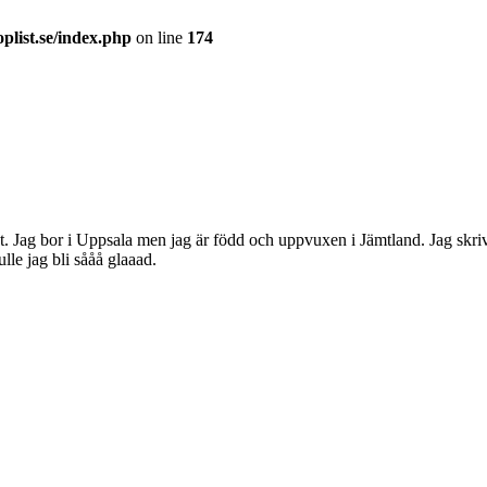
plist.se/index.php
on line
174
pt. Jag bor i Uppsala men jag är född och uppvuxen i Jämtland. Jag skriv
lle jag bli sååå glaaad.