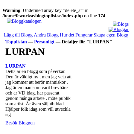
Warning
: Undefined array key "delete_at" in
/home/feworkse/blogtoplist.se/index.php
on line
174
Lägg till Blogg
Ändra Blogg
Hur det Fungerar
Skapa egen Blogg
Topplistan
—
Personligt
—
Detaljer för "LURPAN"
LURPAN
LURPAN
Detta är en blogg som påverkar.
Den är väldigt ny , men jag veta att
jag kommer att berör människor .
Jag är en man som varit brevbäre
och är VD idag. har passerat
genom många arbete . möte publik
som artist. Är även säljutbildad.
Hjälper folk idag som vill utveckla
sig
Besök Bloggen