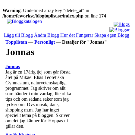
Warning
: Undefined array key "delete_at" in
/home/feworkse/blogtoplist.se/index.php
on line
174
Lägg till Blogg
Ändra Blogg
Hur det Fungerar
Skapa egen Blogg
Topplistan
—
Personligt
—
Detaljer för "Jonnas"
Jonnas
Jonnas
Jag är en 17årig tjej som går första
året på Mikael Elias Teoretiska
Gymnasium, naturvetenskapliga
programmet. Jag skriver om allt
som händer i min vardag, lite olika
tips och om sådana saker som jag
tycker om. Dvs musik, dans,
shopping m.m. Jag har inget
speciellt tema på bloggen. Skriver
om det jag känner för. Hoppas ni
gillar den.
Besök Bloggen