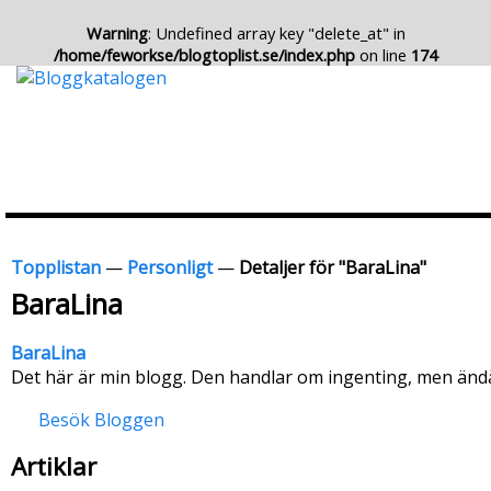
Warning
: Undefined array key "delete_at" in
/home/feworkse/blogtoplist.se/index.php
on line
174
Topplistan
—
Personligt
—
Detaljer för "BaraLina"
BaraLina
BaraLina
Det här är min blogg. Den handlar om ingenting, men ändå 
Besök Bloggen
Artiklar