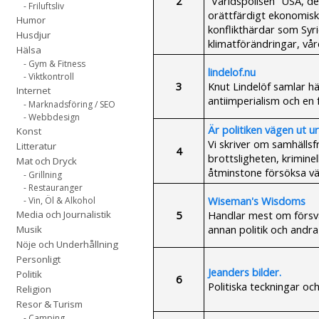
2
”Världspolisen” USA, de
- Friluftsliv
orättfärdigt ekonomisk
Humor
konflikthärdar som Syr
Husdjur
klimatförändringar, vår
Hälsa
- Gym & Fitness
lindelof.nu
- Viktkontroll
3
Knut Lindelöf samlar hä
Internet
antiimperialism och en 
- Marknadsföring / SEO
- Webbdesign
Är politiken vägen ut 
Konst
Vi skriver om samhällsfr
Litteratur
4
brottsligheten, kriminel
Mat och Dryck
åtminstone försöksa vä
- Grillning
- Restauranger
Wiseman's Wisdoms
- Vin, Öl & Alkohol
5
Handlar mest om försva
Media och Journalistik
annan politik och andra
Musik
Nöje och Underhållning
Personligt
Jeanders bilder.
Politik
6
Politiska teckningar o
Religion
Resor & Turism
- Camping