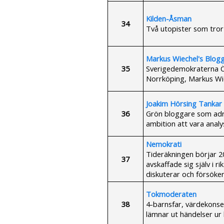
Kilden-Åsman
34
Två utopister som tror 
Markus Wiechel's Blog
35
Sverigedemokraterna Ö
Norrköping, Markus Wiec
Joakim Hörsing Tankar 
36
Grön bloggare som adre
ambition att vara anal
Nemokrati
Tideräkningen börjar 
37
avskaffade sig själv i 
diskuterar och försöke
Tokmoderaten
38
4-barnsfar, värdekonser
lämnar ut händelser ur l