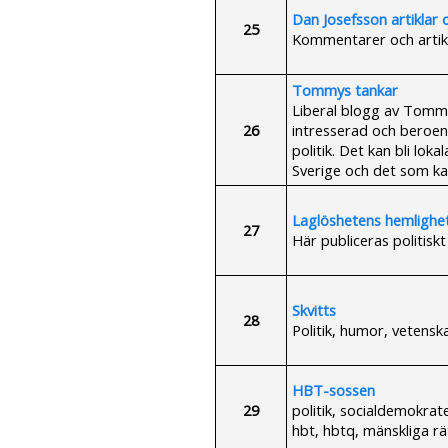
Dan Josefsson artiklar 
25
Kommentarer och artikl
Tommys tankar
Liberal blogg av Tommy
26
intresserad och beroen
politik. Det kan bli lo
Sverige och det som kal
Laglöshetens hemlighe
27
Här publiceras politiskt
Skvitts
28
Politik, humor, vetensk
HBT-sossen
29
politik, socialdemokra
hbt, hbtq, mänskliga rä