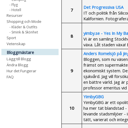
- Flyg
Det Progressiva USA
7
- Hotell
IT och politik från Silic
Resurser
Kalifornien. Fotografera
Shopping och Mode
- Kläder & Outfits
- Smink & Skönhet
yimby.se - Yes In My Ba
8
Sport
Vi är en samling Stock
Vetenskap
växa. Låt staden växa!
Bloggmästare
Anders Romelsjö på jin
Bloggen, som nu väsentl
Lägg till Blogg
främst om supermakten 
Ändra Blogg
9
ekonomiskt system. Des
Hur det Fungerar
sjukvård. Jag vill försö
FAQ
en bättre värld. Jag är p
professor emeritus vid 
YimbyGBG
YimbyGBG är ett opolitis
10
ha mer tät blandstad - i
levande stadsmiljöer - 
tätt, varierat och integr