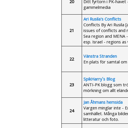
20
Ditt fyrtorn i PK-havet 
gammelmedia
Ari Rusila's Conflicts
Conflicts By Ari Rusila
21
issues of conflicts and 
Sea region and MENA - 
esp. Israel - regions as 
Vänstra Stranden
22
En plats för samtal om
SpikHarry´s Blog
23
ANTI-PK blogg som tröt
mörkning om allt eländ
Jan Åhmans hemsida
Vargen minglar inte - 
24
samhället. Många bilder
litteratur och foto.