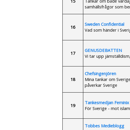
15
Tankar om både vardag
samhällsfrågor som ber
Sweden Confidential
16
Vad som händer i Sveri
GENUSDEBATTEN
17
Vi tar upp jämställdism
Chefsingenjören
18
Mina tankar om Sverige
påverkar Sverige
Tankesmedjan Feminix
19
För Sverige - mot islam
Tobbes Medieblogg