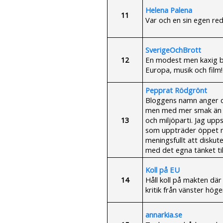
Helena Palena
11
Var och en sin egen red
SverigeOchBrott
12
En modest men kaxig blo
Europa, musik och film
Pepprat Rödgrönt
Bloggens namn anger de
men med mer smak än t
13
och miljöparti. Jag upp
som uppträder öppet m
meningsfullt att disku
med det egna tänket t
Koll på EU
14
Håll koll på makten där
kritik från vänster höge
annarkia.se