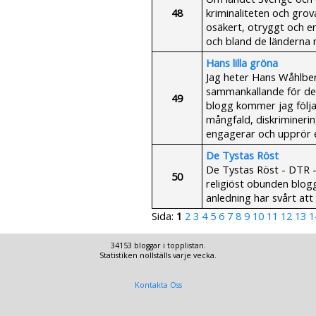
48
kriminaliteten och grov
osäkert, otryggt och enl
och bland de länderna
Hans lilla gröna
Jag heter Hans Wåhlber
sammankallande för des
49
blogg kommer jag följ
mångfald, diskrimineri
engagerar och upprör e
De Tystas Röst
De Tystas Röst - DTR - 
50
religiöst obunden blog
anledning har svårt att
Sida:
1
2
3
4
5
6
7
8
9
10
11
12
13
1
34153 bloggar i topplistan.
Statistiken nollställs varje vecka.
Kontakta Oss