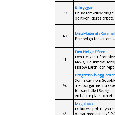
Rakryggad
39
En systemkritisk blog
politiker i deras arbete.
MinaModerataKaramell
40
Personliga tankar om v
Den Helige Dåren
Den Heligen Dåren skri
41
NWO, judiskmakt, förbju
Hollow Earth, och repti
Progressiv blogg om so
Som aktiv inom Socialde
42
medborgarnas intresse f
för samhälle i Sverige oc
en bättre plats och ett
Magnihasa
Diskutera politik, you s
43
börjar med att utgå frå