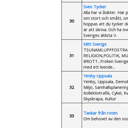
Sven Tycker
Alla har vi åsikter. Här 
om stort och smått, om 
30
hoppas att du tycker det
är att skriva. Och ha ö
Sveriges äldsta \\
Mitt Sverige
TSUNAMI,UPPFOSTRAN
31
RELIGION,POLITIK, 
BROTT...Fröken Sverige 
med ett leende...
Yimby Uppsala
Yimby, Uppsala, Demokr
32
Miljö, Samhällsplanerin
Kollektivtrafik, Cykel,
Skyskrapa, Kultur
Tankar från roten
33
Om behovet av den soci