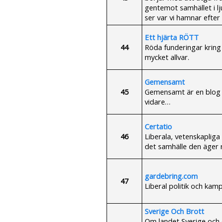
gentemot samhället i l
ser var vi hamnar efter 
Ett hjärta RÖTT
44
Röda funderingar kring p
mycket allvar.
Gemensamt
45
Gemensamt är en blog 
vidare…
Certatio
46
Liberala, vetenskaplig
det samhälle den äger 
gardebring.com
47
Liberal politik och ka
Sverige Och Brott
Om landet Sverige och 