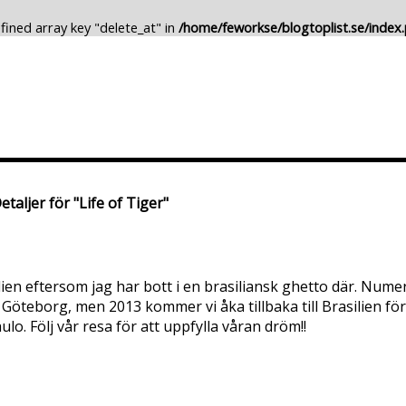
fined array key "delete_at" in
/home/feworkse/blogtoplist.se/index
Lägg till Blogg
Ändra Blogg
etaljer för "Life of Tiger"
en eftersom jag har bott i en brasiliansk ghetto där. Nume
Göteborg, men 2013 kommer vi åka tillbaka till Brasilien för 
o. Följ vår resa för att uppfylla våran dröm!!