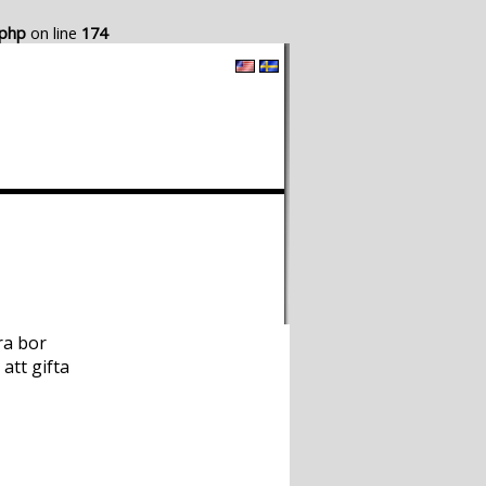
.php
on line
174
Hur det Fungerar
Skapa egen Blogg
ra bor
att gifta