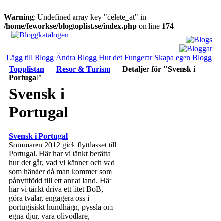
Warning
: Undefined array key "delete_at" in
/home/feworkse/blogtoplist.se/index.php
on line
174
Lägg till Blogg
Ändra Blogg
Hur det Fungerar
Skapa egen Blogg
Topplistan
—
Resor & Turism
—
Detaljer för "Svensk i
Portugal"
Svensk i
Portugal
Svensk i Portugal
Sommaren 2012 gick flyttlasset till
Portugal. Här har vi tänkt berätta
hur det går, vad vi känner och vad
som händer då man kommer som
pånyttfödd till ett annat land. Här
har vi tänkt driva ett litet BoB,
göra tvålar, engagera oss i
portugisiskt hundhägn, pyssla om
egna djur, vara olivodlare,