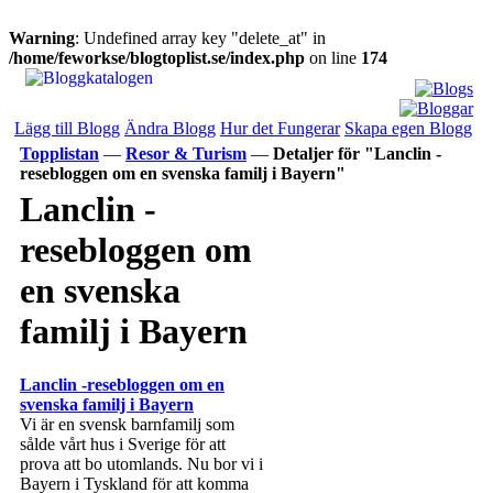
Warning
: Undefined array key "delete_at" in
/home/feworkse/blogtoplist.se/index.php
on line
174
Lägg till Blogg
Ändra Blogg
Hur det Fungerar
Skapa egen Blogg
Topplistan
—
Resor & Turism
—
Detaljer för "Lanclin -
resebloggen om en svenska familj i Bayern"
Lanclin -
resebloggen om
en svenska
familj i Bayern
Lanclin -resebloggen om en
svenska familj i Bayern
Vi är en svensk barnfamilj som
sålde vårt hus i Sverige för att
prova att bo utomlands. Nu bor vi i
Bayern i Tyskland för att komma