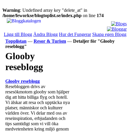
Warning
: Undefined array key "delete_at" in
/home/feworkse/blogtoplist.se/index.php
on line
174
Lägg till Blogg
Ändra Blogg
Hur det Fungerar
Skapa egen Blogg
Topplistan
—
Resor & Turism
—
Detaljer för "Glooby
reseblogg"
Glooby
reseblogg
Glooby reseblogg
Resebloggen drivs av
resesökmotorn glooby som hjälper
dig att hitta billiga flyg och hotell.
Vi älskar att resa och upptäcka nya
platser, människor och kulturer
världen över. Vi delar med oss av
reseinspiration, erbjudanden och
tips samtidigt som vi vill öka
medvetenheten kring miljö genom