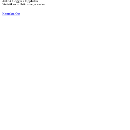
34153 bloggar i topplistan.
Statistiken nollställs varje vecka.
Kontakta Oss