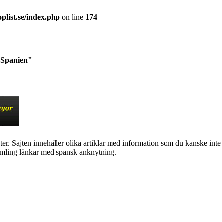
plist.se/index.php
on line
174
a Spanien"
r. Sajten innehåller olika artiklar med information som du kanske inte hi
amling länkar med spansk anknytning.