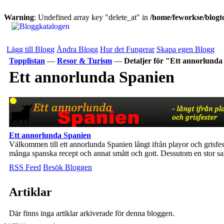
Warning
: Undefined array key "delete_at" in
/home/feworkse/blogto
Lägg till Blogg
Ändra Blogg
Hur det Fungerar
Skapa egen Blogg
Topplistan
—
Resor & Turism
—
Detaljer för "Ett annorlund
Ett annorlunda Spanien
Ett annorlunda Spanien
Välkommen till ett annorlunda Spanien långt ifrån playor och grisfeste
många spanska recept och annat smått och gott. Dessutom en stor s
RSS Feed
Besök Bloggen
Artiklar
Där finns inga artiklar arkiverade för denna bloggen.