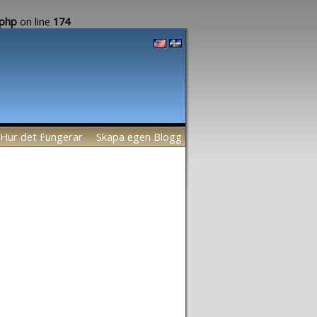
.php
on line
174
Hur det Fungerar
Skapa egen Blogg