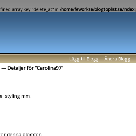
fined array key "delete_at" in
/home/feworkse/blogtoplist.se/index
Lägg till Blogg
Ändra Blogg
—
Detaljer för "Carolina97"
e, styling mm.
 för denna bloggen.