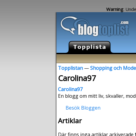
Warning
: Unde
Topplistan
—
Shopping och Mode
Carolina97
Carolina97
En blogg om mitt liv, skvaller, mod
Besök Bloggen
Artiklar
Där finns inga artiklar arkiverade