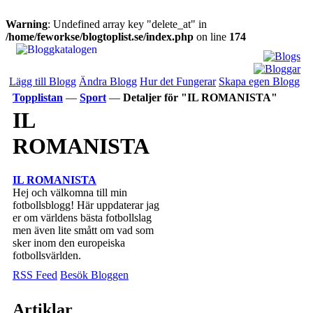
Warning
: Undefined array key "delete_at" in
/home/feworkse/blogtoplist.se/index.php
on line
174
Lägg till Blogg
Ändra Blogg
Hur det Fungerar
Skapa egen Blogg
Topplistan
—
Sport
—
Detaljer för "IL ROMANISTA"
IL
ROMANISTA
IL ROMANISTA
Hej och välkomna till min
fotbollsblogg! Här uppdaterar jag
er om världens bästa fotbollslag
men även lite smått om vad som
sker inom den europeiska
fotbollsvärlden.
RSS Feed
Besök Bloggen
Artiklar