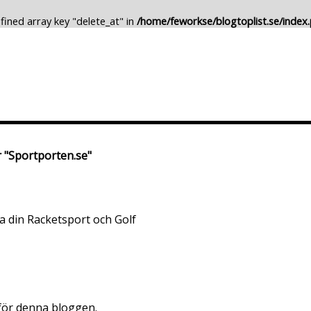
fined array key "delete_at" in
/home/feworkse/blogtoplist.se/index
Lägg till Blogg
Ändra Blogg
r "Sportporten.se"
kla din Racketsport och Golf
 för denna bloggen.