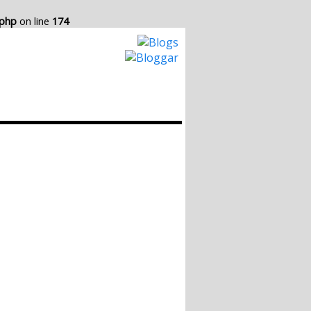
.php
on line
174
Hur det Fungerar
Skapa egen Blogg