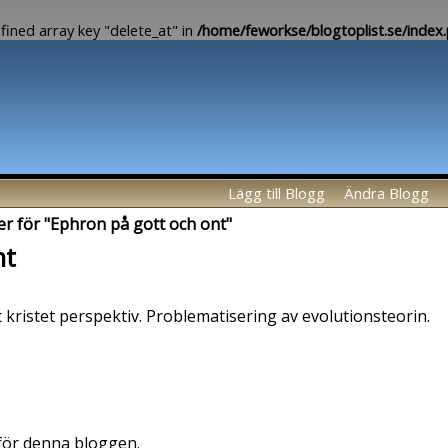
fined array key "delete_at" in
/home/feworkse/blogtoplist.se/index
Lägg till Blogg
Ändra Blogg
er för "Ephron på gott och ont"
nt
 kristet perspektiv. Problematisering av evolutionsteorin.
 för denna bloggen.