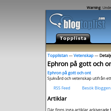
Warning
: Unde
Topplistan
—
Vetenskap
—
Detalj
Ephron på gott och o
Ephron på gott och ont
Sjukvård och vetenskap utifrån ett
RSS Feed
Besök Bloggen
Artiklar
Där finns inga artiklar arkiverade