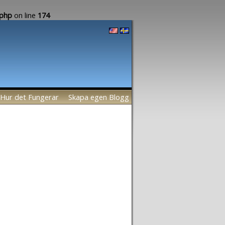
.php
on line
174
Hur det Fungerar
Skapa egen Blogg