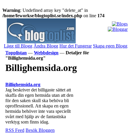
Warning
: Undefined array key "delete_at" in
/home/feworkse/blogtoplist.se/index.php
on line
174
Lägg till Blogg
Ändra Blogg
Hur det Fungerar
Skapa egen Blogg
Topplistan
—
Webbdesign
—
Detaljer för
"Billighemsida.org"
Billighemsida.org
Billighemsida.org
Jag beskriver det billigaste sättet att
skaffa din egen hemsida utan att den
för den saken skull ska behöva bli
oproffessionell. Att skapa en egen
hemsida behöver inte vara speciellt
svårt med hjälp av de fantastiska
verktyg som finns idag.
RSS Feed
Besök Bloggen