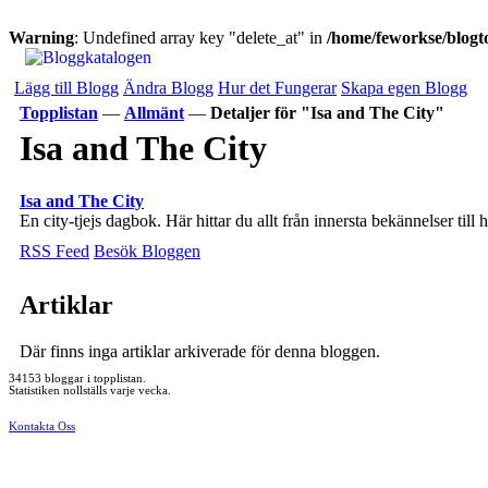
Warning
: Undefined array key "delete_at" in
/home/feworkse/blogto
Lägg till Blogg
Ändra Blogg
Hur det Fungerar
Skapa egen Blogg
Topplistan
—
Allmänt
—
Detaljer för "Isa and The City"
Isa and The City
Isa and The City
En city-tjejs dagbok. Här hittar du allt från innersta bekännelser till 
RSS Feed
Besök Bloggen
Artiklar
Där finns inga artiklar arkiverade för denna bloggen.
34153 bloggar i topplistan.
Statistiken nollställs varje vecka.
Kontakta Oss