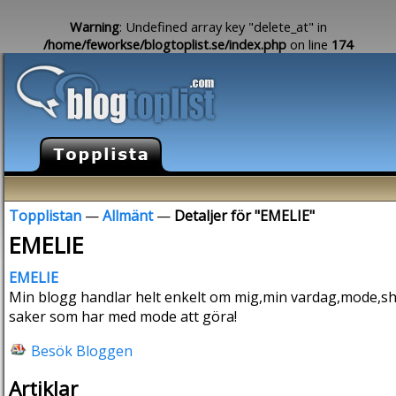
Warning
: Undefined array key "delete_at" in
/home/feworkse/blogtoplist.se/index.php
on line
174
Topplistan
—
Allmänt
—
Detaljer för "EMELIE"
EMELIE
EMELIE
Min blogg handlar helt enkelt om mig,min vardag,mode,sh
saker som har med mode att göra!
Besök Bloggen
Artiklar