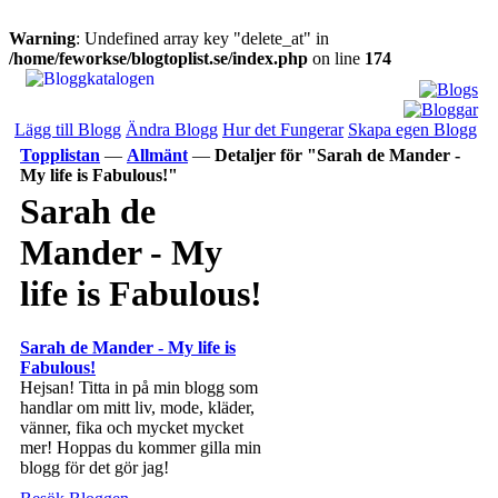
Warning
: Undefined array key "delete_at" in
/home/feworkse/blogtoplist.se/index.php
on line
174
Lägg till Blogg
Ändra Blogg
Hur det Fungerar
Skapa egen Blogg
Topplistan
—
Allmänt
—
Detaljer för "Sarah de Mander -
My life is Fabulous!"
Sarah de
Mander - My
life is Fabulous!
Sarah de Mander - My life is
Fabulous!
Hejsan! Titta in på min blogg som
handlar om mitt liv, mode, kläder,
vänner, fika och mycket mycket
mer! Hoppas du kommer gilla min
blogg för det gör jag!