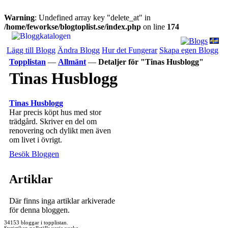
Warning
: Undefined array key "delete_at" in
/home/feworkse/blogtoplist.se/index.php
on line
174
Lägg till Blogg
Ändra Blogg
Hur det Fungerar
Skapa egen Blogg
Topplistan
—
Allmänt
—
Detaljer för "Tinas Husblogg"
Tinas Husblogg
Tinas Husblogg
Har precis köpt hus med stor
trädgård. Skriver en del om
renovering och dylikt men även
om livet i övrigt.
Besök Bloggen
Artiklar
Där finns inga artiklar arkiverade
för denna bloggen.
34153 bloggar i topplistan.