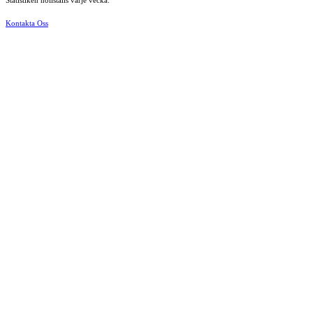
Statistiken nollställs varje vecka.
Kontakta Oss