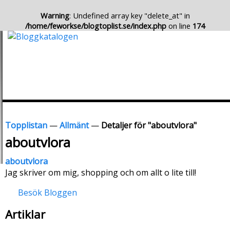
Warning
: Undefined array key "delete_at" in
/home/feworkse/blogtoplist.se/index.php
on line
174
Topplistan
—
Allmänt
—
Detaljer för "aboutvlora"
aboutvlora
aboutvlora
Jag skriver om mig, shopping och om allt o lite till!
Besök Bloggen
Artiklar