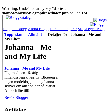
Warning
: Undefined array key "delete_at" in
/home/feworkse/blogtoplist.se/index.php
on line
174
Lägg till Blogg
Ändra Blogg
Hur det Fungerar
Skapa egen Blogg
Topplistan
—
Allmänt
—
Detaljer för "Johanna - Me and
My Life"
Johanna - Me
and My Life
Johanna - Me and My Life
Följ med i en 16- årig
finlandssvensk tjejs liv. Bloggen är
ingen modeblogg, utan johanna
skriver om allt hon har på hjärtat.
Allt och lite till!
Besök Bloggen
Artiklar