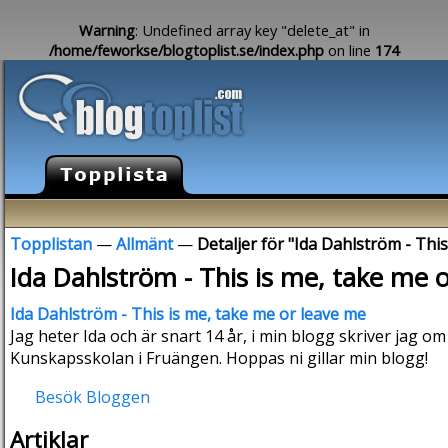
Warning
: Undefined array key "delete_at" in
/home/feworkse/blogtoplist.se/index.php
on line
174
Topplistan
—
Allmänt
—
Detaljer för "Ida Dahlström - Thi
Ida Dahlström - This is me, take me 
Ida Dahlström - This is me, take me or leave me
Jag heter Ida och är snart 14 år, i min blogg skriver jag om 
Kunskapsskolan i Fruängen. Hoppas ni gillar min blogg!
Besök Bloggen
Artiklar