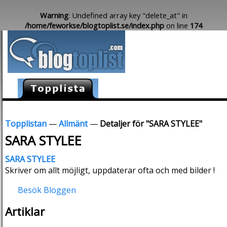
Warning
: Undefined array key "delete_at" in
/home/feworkse/blogtoplist.se/index.php
on line
174
Topplistan
—
Allmänt
—
Detaljer för "SARA STYLEE"
SARA STYLEE
SARA STYLEE
Skriver om allt möjligt, uppdaterar ofta och med bilder !
Besök Bloggen
Artiklar