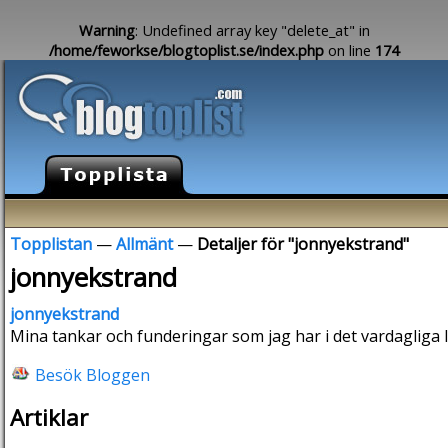
Warning
: Undefined array key "delete_at" in
/home/feworkse/blogtoplist.se/index.php
on line
174
Topplistan
—
Allmänt
—
Detaljer för "jonnyekstrand"
jonnyekstrand
jonnyekstrand
Mina tankar och funderingar som jag har i det vardagliga l
Besök Bloggen
Artiklar