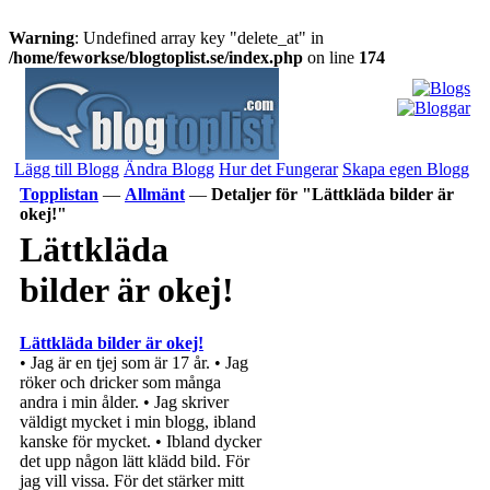
Warning
: Undefined array key "delete_at" in
/home/feworkse/blogtoplist.se/index.php
on line
174
Lägg till Blogg
Ändra Blogg
Hur det Fungerar
Skapa egen Blogg
Topplistan
—
Allmänt
—
Detaljer för "Lättkläda bilder är
okej!"
Lättkläda
bilder är okej!
Lättkläda bilder är okej!
• Jag är en tjej som är 17 år. • Jag
röker och dricker som många
andra i min ålder. • Jag skriver
väldigt mycket i min blogg, ibland
kanske för mycket. • Ibland dycker
det upp någon lätt klädd bild. För
jag vill vissa. För det stärker mitt