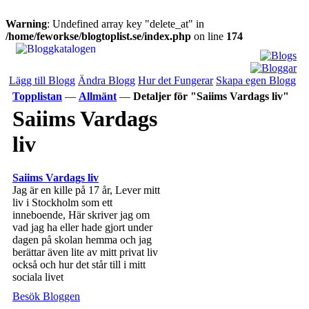
Warning
: Undefined array key "delete_at" in
/home/feworkse/blogtoplist.se/index.php
on line
174
Lägg till Blogg
Ändra Blogg
Hur det Fungerar
Skapa egen Blogg
Topplistan
—
Allmänt
—
Detaljer för "Saiims Vardags liv"
Saiims Vardags
liv
Saiims Vardags liv
Jag är en kille på 17 år, Lever mitt
liv i Stockholm som ett
inneboende, Här skriver jag om
vad jag ha eller hade gjort under
dagen på skolan hemma och jag
berättar även lite av mitt privat liv
också och hur det står till i mitt
sociala livet
Besök Bloggen