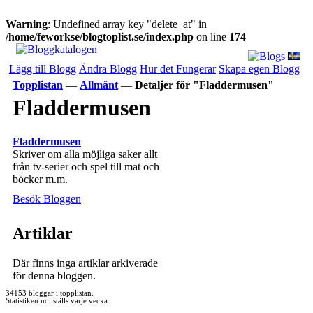
Warning
: Undefined array key "delete_at" in
/home/feworkse/blogtoplist.se/index.php
on line
174
Lägg till Blogg
Ändra Blogg
Hur det Fungerar
Skapa egen Blogg
Topplistan
—
Allmänt
—
Detaljer för "Fladdermusen"
Fladdermusen
Fladdermusen
Skriver om alla möjliga saker allt
från tv-serier och spel till mat och
böcker m.m.
Besök Bloggen
Artiklar
Där finns inga artiklar arkiverade
för denna bloggen.
34153 bloggar i topplistan.
Statistiken nollställs varje vecka.