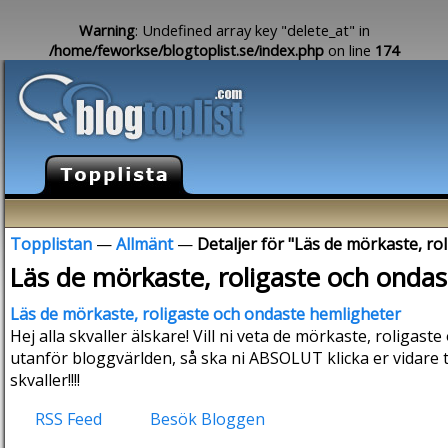
Warning
: Undefined array key "delete_at" in
/home/feworkse/blogtoplist.se/index.php
on line
174
Topplistan
—
Allmänt
—
Detaljer för "Läs de mörkaste, ro
Läs de mörkaste, roligaste och onda
Läs de mörkaste, roligaste och ondaste hemligheter
Hej alla skvaller älskare! Vill ni veta de mörkaste, roliga
utanför bloggvärlden, så ska ni ABSOLUT klicka er vidare ti
skvaller!!!!
RSS Feed
Besök Bloggen