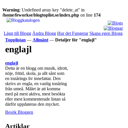
Warning
: Undefined array key "delete_at" in
/home/feworkse/blogtoplist.se/index.php
on line
174
Lägg till Blogg
Ändra Blogg
Hur det Fungerar
Skapa egen Blogg
Topplistan
—
Allmänt
—
Detaljer för "englajl"
englajl
englajl
Detta är en blogg om musik, idrott,
nöje, fritid, skola, ja allt sånt som
en tonårings liv innefattar. Den
skrivs av engla, en vanlig tonåring
från umeå. Målet är att komma
med på mest aktiva, mest besökta
eller mest kommenterade listan så
därför uppdateras den mycket.
Besök Bloggen
Artiklar