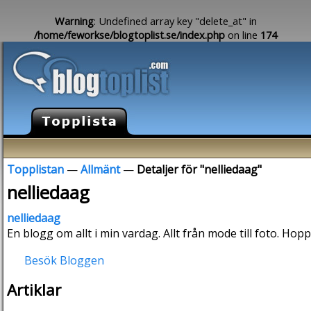
Warning
: Undefined array key "delete_at" in
/home/feworkse/blogtoplist.se/index.php
on line
174
Topplistan
—
Allmänt
—
Detaljer för "nelliedaag"
nelliedaag
nelliedaag
En blogg om allt i min vardag. Allt från mode till foto. Hop
Besök Bloggen
Artiklar