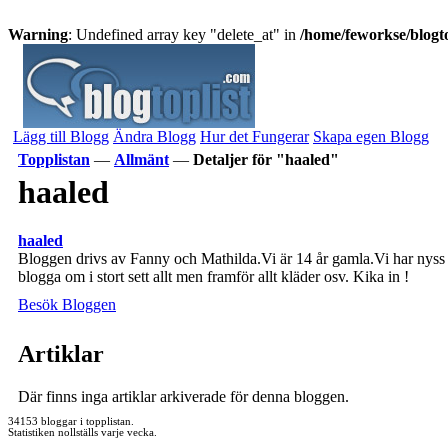
Warning
: Undefined array key "delete_at" in
/home/feworkse/blogto
Lägg till Blogg
Ändra Blogg
Hur det Fungerar
Skapa egen Blogg
Topplistan
—
Allmänt
—
Detaljer för "haaled"
haaled
haaled
Bloggen drivs av Fanny och Mathilda.Vi är 14 år gamla.Vi har nyss
blogga om i stort sett allt men framför allt kläder osv. Kika in !
Besök Bloggen
Artiklar
Där finns inga artiklar arkiverade för denna bloggen.
34153 bloggar i topplistan.
Statistiken nollställs varje vecka.