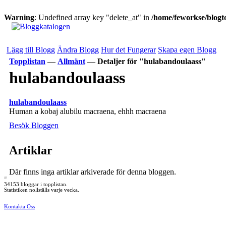
Warning
: Undefined array key "delete_at" in
/home/feworkse/blogto
Lägg till Blogg
Ändra Blogg
Hur det Fungerar
Skapa egen Blogg
Topplistan
—
Allmänt
—
Detaljer för "hulabandoulaass"
hulabandoulaass
hulabandoulaass
Human a kobaj alubilu macraena, ehhh macraena
Besök Bloggen
Artiklar
Där finns inga artiklar arkiverade för denna bloggen.
34153 bloggar i topplistan.
Statistiken nollställs varje vecka.
Kontakta Oss