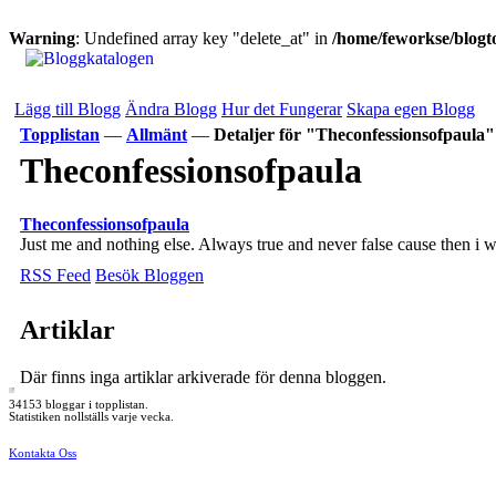
Warning
: Undefined array key "delete_at" in
/home/feworkse/blogto
Lägg till Blogg
Ändra Blogg
Hur det Fungerar
Skapa egen Blogg
Topplistan
—
Allmänt
—
Detaljer för "Theconfessionsofpaula"
Theconfessionsofpaula
Theconfessionsofpaula
Just me and nothing else. Always true and never false cause then i 
RSS Feed
Besök Bloggen
Artiklar
Där finns inga artiklar arkiverade för denna bloggen.
34153 bloggar i topplistan.
Statistiken nollställs varje vecka.
Kontakta Oss