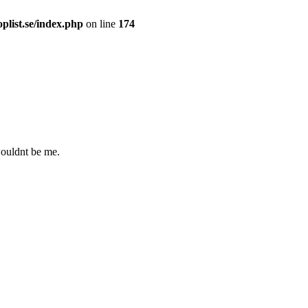
plist.se/index.php
on line
174
wouldnt be me.