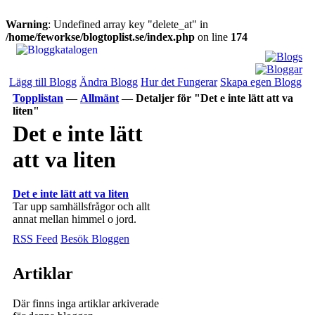
Warning
: Undefined array key "delete_at" in
/home/feworkse/blogtoplist.se/index.php
on line
174
Lägg till Blogg
Ändra Blogg
Hur det Fungerar
Skapa egen Blogg
Topplistan
—
Allmänt
—
Detaljer för "Det e inte lätt att va
liten"
Det e inte lätt
att va liten
Det e inte lätt att va liten
Tar upp samhällsfrågor och allt
annat mellan himmel o jord.
RSS Feed
Besök Bloggen
Artiklar
Där finns inga artiklar arkiverade