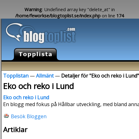
Warning
: Undefined array key "delete_at" in
/home/feworkse/blogtoplist.se/index.php
on line
174
Topplistan
—
Allmänt
—
Detaljer för "Eko och reko i Lund"
Eko och reko i Lund
Eko och reko i Lund
En blogg med fokus på Hållbar utveckling, med bland annat
Besök Bloggen
Artiklar