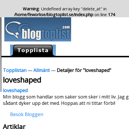
Warning
: Undefined array key "delete_at" in
/home/feworkse/blogtoplist.se/index.php
on line
174
Topplistan
—
Allmänt
—
Detaljer för "loveshaped"
loveshaped
loveshaped
Min blogg som handlar som saker som sker i mitt liv. Jag 
sådant dyker upp det med. Hoppas att ni tittar förbi!
Besök Bloggen
Artiklar